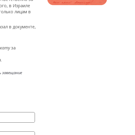
ого, в Израиле
только лицам в
зал в документе,
окату
за
.
ь завещание