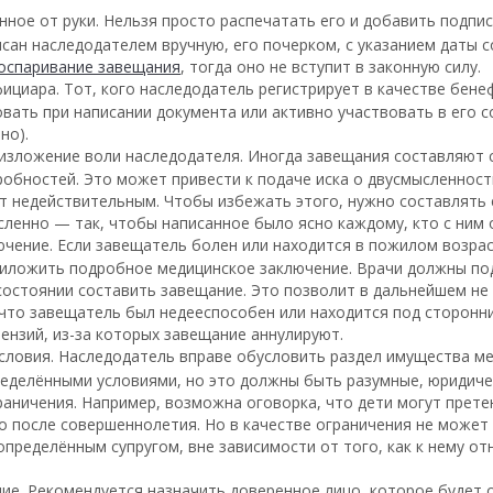
нное от руки. Нельзя просто распечатать его и добавить подпи
сан наследодателем вручную, его почерком, с указанием даты с
оспаривание завещания
, тогда оно не вступит в законную силу.
ициара. Тот, кого наследодатель регистрирует в качестве бене
вать при написании документа или активно участвовать в его 
но).
изложение воли наследодателя. Иногда завещания составляют 
обностей. Это может привести к подаче иска о двусмысленности,
т недействительным. Чтобы избежать этого, нужно составлять 
сленно — так, чтобы написанное было ясно каждому, кто с ним 
чение. Если завещатель болен или находится в пожилом возрас
иложить подробное медицинское заключение. Врачи должны по
состоянии составить завещание. Это позволит в дальнейшем не
 что завещатель был недееспособен или находится под сторонн
тензий, из-за которых завещание аннулируют.
словия. Наследодатель вправе обусловить раздел имущества м
еделёнными условиями, но это должны быть разумные, юридиче
аничения. Например, возможна оговорка, что дети могут прете
о после совершеннолетия. Но в качестве ограничения не может
определённым супругом, вне зависимости от того, как к нему от
е. Рекомендуется назначить доверенное лицо, которое будет 