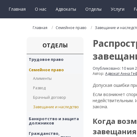
Главная
О нас
Адвокаты
Отделы
Услуги
F
Главная
Семейное право
Завещание и наследст
Распрост
ОТДЕЛЫ
завещан
Трудовое право
Опубликовано: 10 мая 
Семейное право
Автор:
Адвокат Анна Ге
Алименты
Допуская ошибки при
Развод
Если возникнет спор
Брачный договор
недействительным. 
закона.
Завещание и наследство
Банкротство и защита 
Когда воз
должников
завещания
Гражданство, 