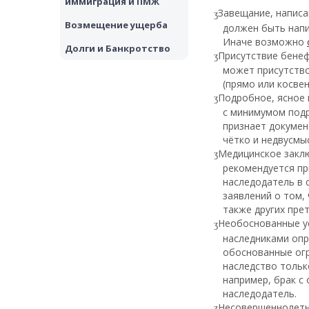
иммиграция и ПМЖ
Завещание, написа
Возмещение ущерба
должен быть напи
Иначе возможно
Долги и Банкротство
Присутствие бенеф
может присутство
(прямо или косвен
Подробное, ясное 
с минимумом подр
признает докумен
чётко и недвусмы
Медицинское заклю
рекомендуется пр
наследодатель в 
заявлений о том,
также других пре
Необоснованные у
наследниками опр
обоснованные огр
наследство тольк
например, брак с 
наследодатель.
Несовершеннолетни