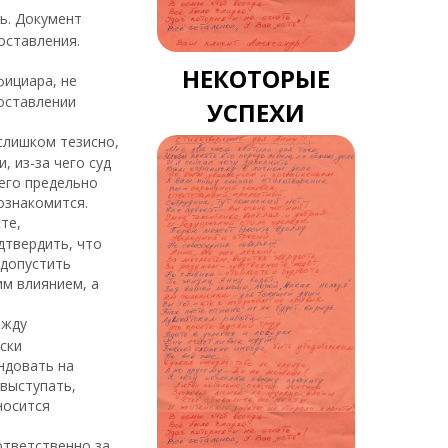
сь. Документ
оставления.
НЕКОТОРЫЕ
фициара, не
составлении
УСПЕХИ
слишком тезисно,
 из-за чего суд
его предельно
ознакомится.
те,
дтвердить, что
 допустить
им влиянием, а
ежду
ски
ндовать на
 выступать,
носится
ответственно за