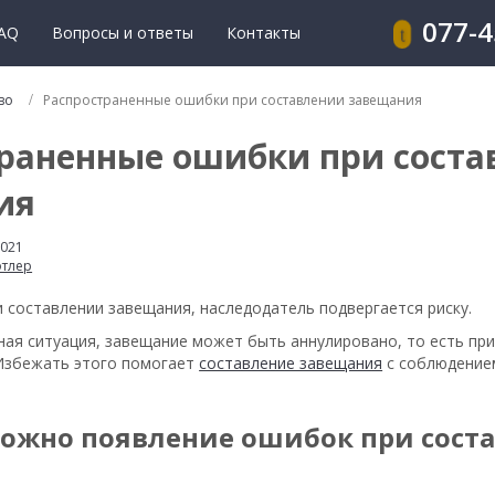
077-
AQ
Вопросы и ответы
Контакты
во
Распространенные ошибки при составлении завещания
раненные ошибки при сост
ия
2021
фтлер
 составлении завещания, наследодатель подвергается риску.
ная ситуация, завещание может быть аннулировано, то есть пр
Избежать этого помогает
составление завещания
с соблюдение
можно появление ошибок при сост