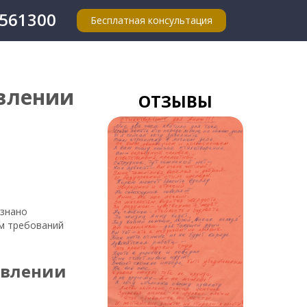
4561300
Бесплатная консультация
авлении
ОТЗЫВЫ
изнано
м требований
авлении