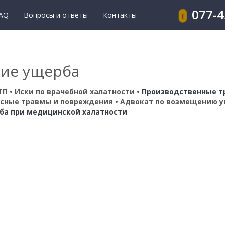
077-
AQ
Вопросы и ответы
Контакты
ие ущерба
ТП • Иски по врачебной халатности •
Производственные т
есные травмы и повреждения
•
Адвокат по возмещению у
а при медицинской халатности