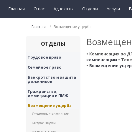
Главная
О нас
Адвокаты
Отделы
Услуги
F
Главная
Возмещение ущерба
Возмещен
ОТДЕЛЫ
• Компенсация за Д
Трудовое право
компенсации
• Тел
•
Возмещение ущерб
Семейное право
Банкротство и защита 
должников
Гражданство, 
иммиграция и ПМЖ
Возмещение ущерба
Страховые компании
Битуах Леуми