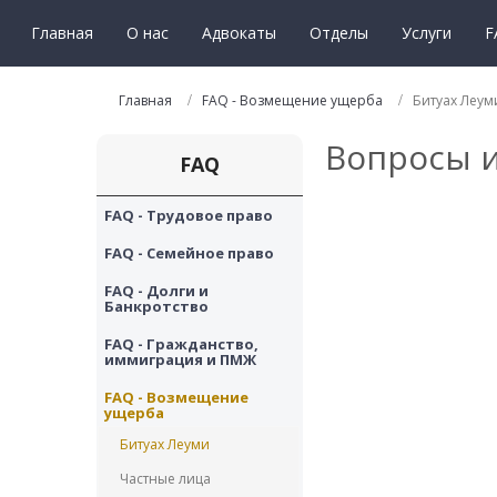
Главная
О нас
Адвокаты
Отделы
Услуги
F
Главная
FAQ - Возмещение ущерба
Битуах Леум
Вопросы и
FAQ
FAQ - Трудовое право
FAQ - Семейное право
FAQ - Долги и 
Банкротство
FAQ - Гражданство, 
иммиграция и ПМЖ
FAQ - Возмещение 
ущерба
Битуах Леуми
Частные лица